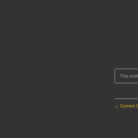
This inci
Current S
←