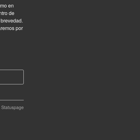
omo en 
tro de 
 brevedad. 
remos por 
n Statuspage