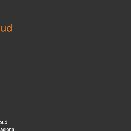
ud 
oud 
asiona 